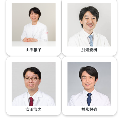
山澤稚子
加畑宏樹
安田浩之
福永興壱