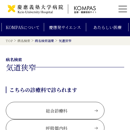
KOMPAS
について
慶應発
サイエンス
あたらしい
医療
>
>
>
TOP
病名検索
病名検索結果
気道狭窄
病名検索
気道狭窄
こちらの診療科で診られます
総合診療科
呼吸器内科