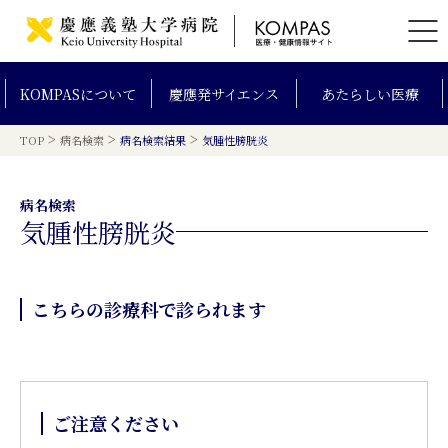
KOMPAS
について
慶應発
サイエンス
あたらしい
医療
>
>
>
TOP
病名検索
病名検索結果
気腫性膀胱炎
病名検索
気腫性膀胱炎
こちらの診療科で診られます
ご注意ください