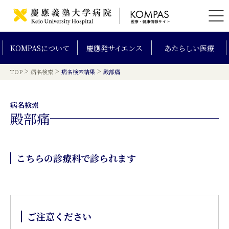
KOMPAS
について
慶應発
サイエンス
あたらしい
医療
>
>
>
TOP
病名検索
病名検索結果
殿部痛
病名検索
殿部痛
こちらの診療科で診られます
ご注意ください