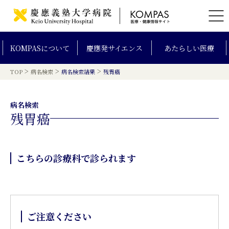
KOMPAS
について
慶應発
サイエンス
あたらしい
医療
>
>
>
TOP
病名検索
病名検索結果
残胃癌
病名検索
残胃癌
こちらの診療科で診られます
ご注意ください