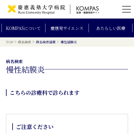
KOMPAS
について
慶應発
サイエンス
あたらしい
医療
>
>
>
TOP
病名検索
病名検索結果
慢性結膜炎
病名検索
慢性結膜炎
こちらの診療科で診られます
ご注意ください