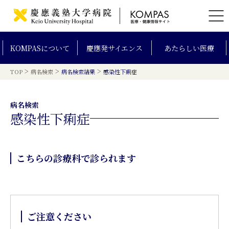
KOMPAS
について
慶應発
サイエンス
あたらしい
医療
>
>
>
TOP
病名検索
病名検索結果
感染性下痢症
病名検索
感染性下痢症
こちらの診療科で診られます
ご注意ください