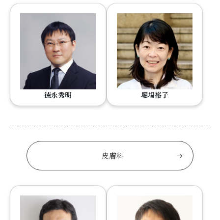
徳永秀明
堀場裕子
皮膚科