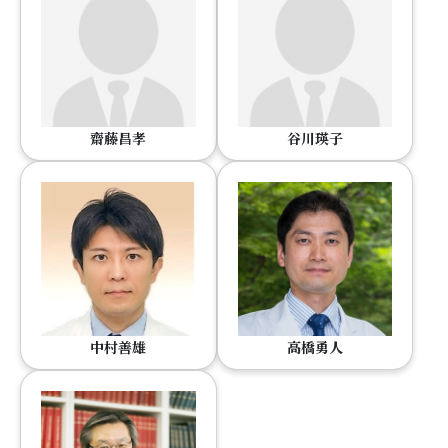
齋藤昌孝
谷川瑛子
中村善雄
高橋勇人