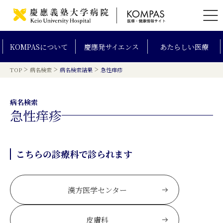
KOMPAS
について
慶應発
サイエンス
あたらしい
医療
>
>
>
TOP
病名検索
病名検索結果
急性痒疹
病名検索
急性痒疹
こちらの診療科で診られます
漢方医学センター
皮膚科