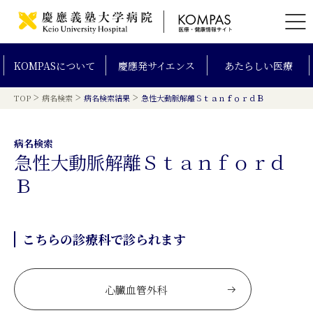
KOMPAS
について
慶應発
サイエンス
あたらしい
医療
>
>
>
TOP
病名検索
病名検索結果
急性大動脈解離ＳｔａｎｆｏｒｄＢ
病名検索
急性大動脈解離Ｓｔａｎｆｏｒｄ
Ｂ
こちらの診療科で診られます
心臓血管外科