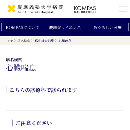
KOMPAS
について
慶應発
サイエンス
あたらしい
医療
>
>
>
TOP
病名検索
病名検索結果
心臓喘息
病名検索
心臓喘息
こちらの診療科で診られます
ご注意ください