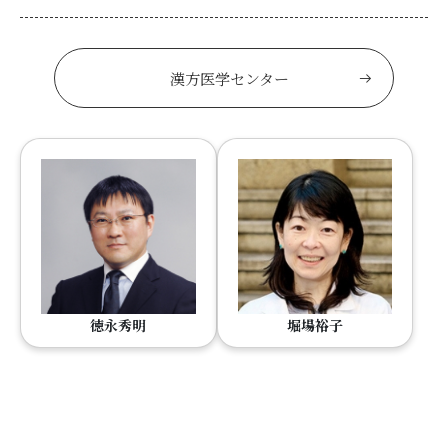
漢方医学センター
徳永秀明
堀場裕子