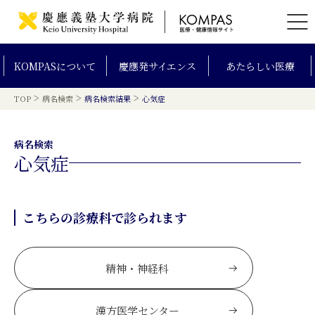
KOMPAS
について
慶應発
サイエンス
あたらしい
医療
>
>
>
TOP
病名検索
病名検索結果
心気症
病名検索
心気症
こちらの診療科で診られます
精神・神経科
漢方医学センター