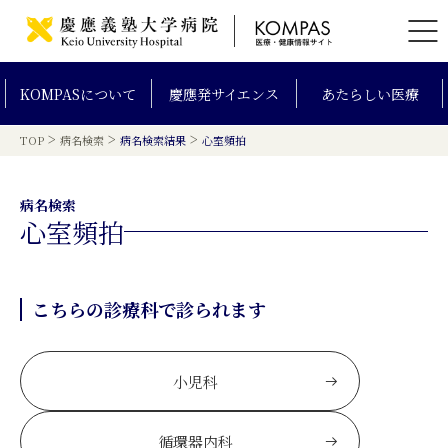
KOMPAS
について
慶應発
サイエンス
あたらしい
医療
>
>
>
TOP
病名検索
病名検索結果
心室頻拍
病名検索
心室頻拍
こちらの診療科で診られます
小児科
循環器内科