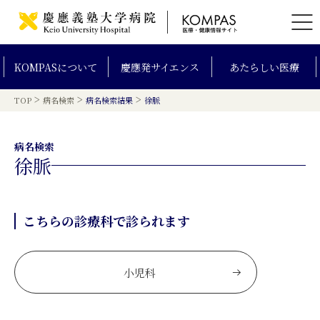
KOMPAS
について
慶應発
サイエンス
あたらしい
医療
>
>
>
TOP
病名検索
病名検索結果
徐脈
病名検索
徐脈
こちらの診療科で診られます
小児科