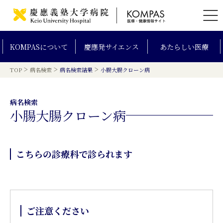
KOMPAS
について
慶應発
サイエンス
あたらしい
医療
>
>
>
TOP
病名検索
病名検索結果
小腸大腸クローン病
病名検索
小腸大腸クローン病
こちらの診療科で診られます
ご注意ください