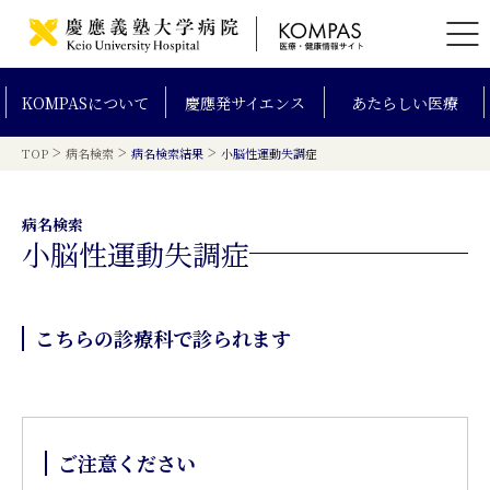
KOMPAS
について
慶應発
サイエンス
あたらしい
医療
>
>
>
TOP
病名検索
病名検索結果
小脳性運動失調症
病名検索
小脳性運動失調症
こちらの診療科で診られます
ご注意ください