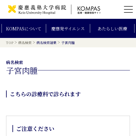
KOMPAS
について
慶應発
サイエンス
あたらしい
医療
>
>
>
TOP
病名検索
病名検索結果
子宮肉腫
病名検索
子宮肉腫
こちらの診療科で診られます
ご注意ください