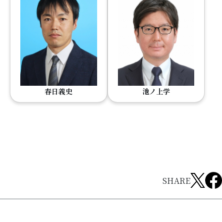
春日義史
池ノ上学
SHARE