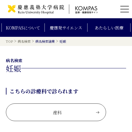
KOMPAS
について
慶應発
サイエンス
あたらしい
医療
>
>
>
TOP
病名検索
病名検索結果
妊娠
病名検索
妊娠
こちらの診療科で診られます
産科