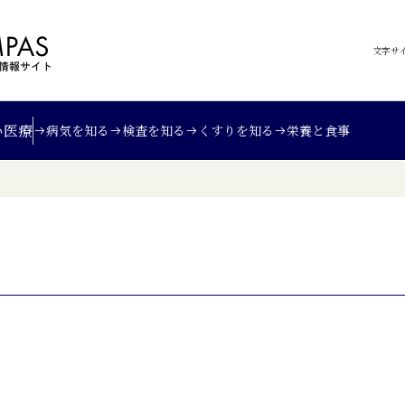
文字サ
い
医療
病気を知る
検査を知る
くすりを知る
栄養と食事