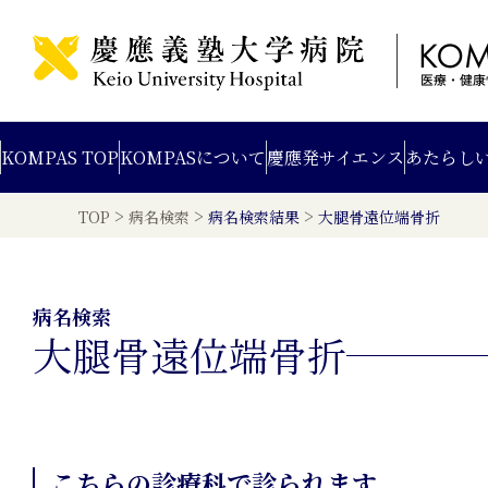
KOMPAS TOP
KOMPAS
について
慶應発
サイエンス
あたらし
>
>
>
TOP
病名検索
病名検索結果
大腿骨遠位端骨折
病名検索
大腿骨遠位端骨折
こちらの診療科で診られます