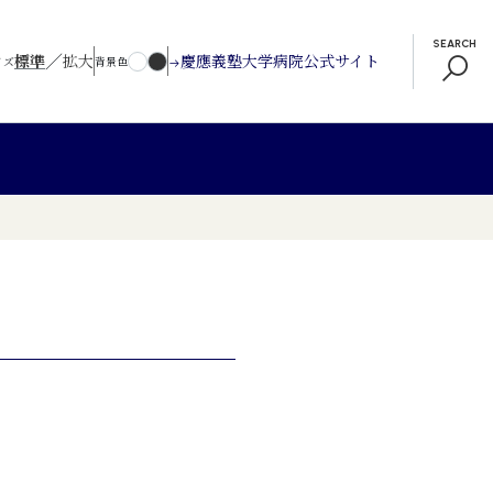
SEARCH
／
標準
拡大
慶應義塾大学病院公式サイト
イズ
背景色