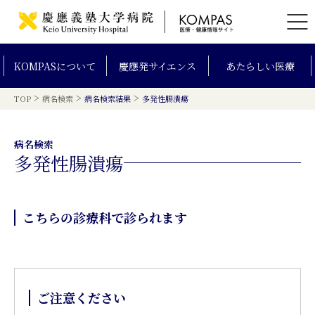
KOMPAS
について
慶應発
サイエンス
あたらしい
医療
>
>
>
TOP
病名検索
病名検索結果
多発性腸潰瘍
病名検索
多発性腸潰瘍
こちらの診療科で診られます
ご注意ください