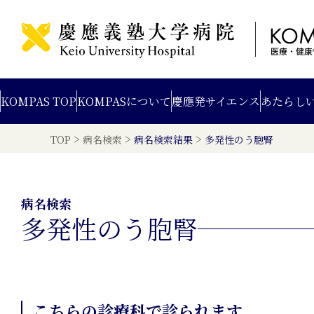
KOMPAS TOP
KOMPAS
について
慶應発
サイエンス
あたらし
>
>
>
TOP
病名検索
病名検索結果
多発性のう胞腎
病名検索
多発性のう胞腎
こちらの診療科で診られます