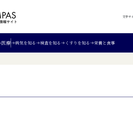
文字サ
い
医療
病気を知る
検査を知る
くすりを知る
栄養と食事