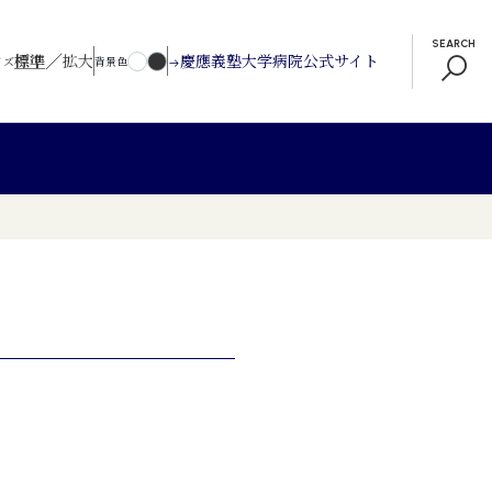
SEARCH
／
標準
拡大
慶應義塾大学病院公式サイト
イズ
背景色