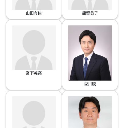
山田有佳
龍留美子
宮下英高
森川暁