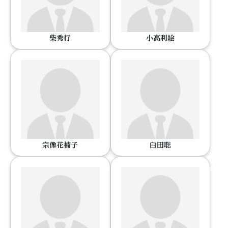
柴秀行
小高利絵
宗像花楠子
臼田聡