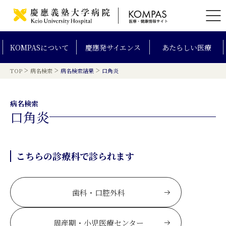
KOMPAS
について
慶應発
サイエンス
あたらしい
医療
>
>
>
TOP
病名検索
病名検索結果
口角炎
病名検索
口角炎
こちらの診療科で診られます
歯科・口腔外科
周産期・小児医療センター