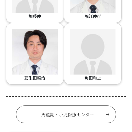
加藤伸
堀江伸行
莇生田整治
角田和之
周産期・小児医療センター