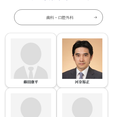
歯科・口腔外科
藤田康平
河奈裕正