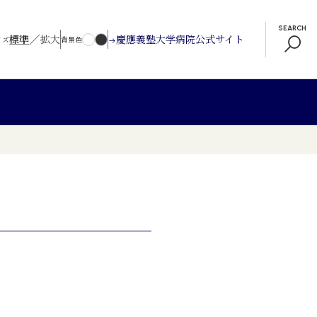
SEARCH
／
標準
拡大
慶應義塾大学病院公式サイト
イズ
背景色