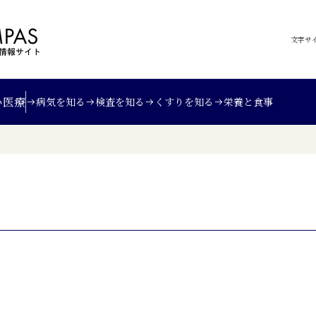
文字サ
い
医療
病気を知る
検査を知る
くすりを知る
栄養と食事