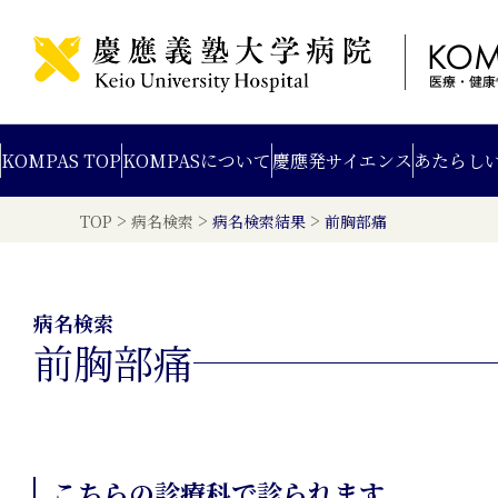
KOMPAS TOP
KOMPAS
について
慶應発
サイエンス
あたらし
>
>
>
TOP
病名検索
病名検索結果
前胸部痛
病名検索
前胸部痛
こちらの診療科で診られます