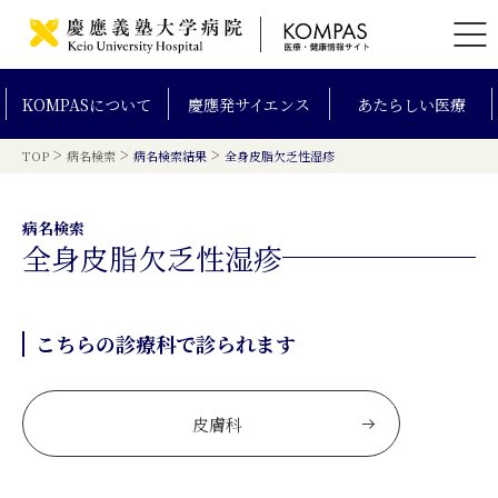
KOMPAS
について
慶應発
サイエンス
あたらしい
医療
>
>
>
TOP
病名検索
病名検索結果
全身皮脂欠乏性湿疹
病名検索
全身皮脂欠乏性湿疹
こちらの診療科で診られます
皮膚科