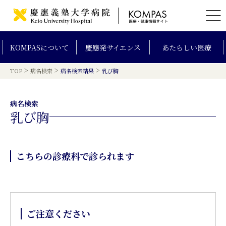
KOMPAS
について
慶應発
サイエンス
あたらしい
医療
>
>
>
TOP
病名検索
病名検索結果
乳び胸
病名検索
乳び胸
こちらの診療科で診られます
ご注意ください