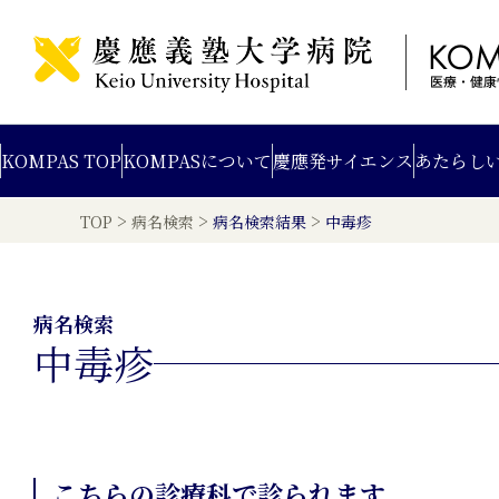
KOMPAS TOP
KOMPAS
について
慶應発
サイエンス
あたらし
>
>
>
TOP
病名検索
病名検索結果
中毒疹
病名検索
中毒疹
こちらの診療科で診られます