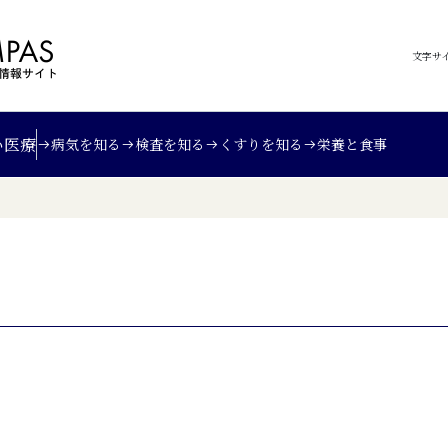
文字サ
い
医療
病気を知る
検査を知る
くすりを知る
栄養と食事