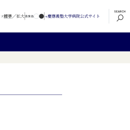
SEARCH
／
標準
拡大
慶應義塾大学病院公式サイト
イズ
背景色