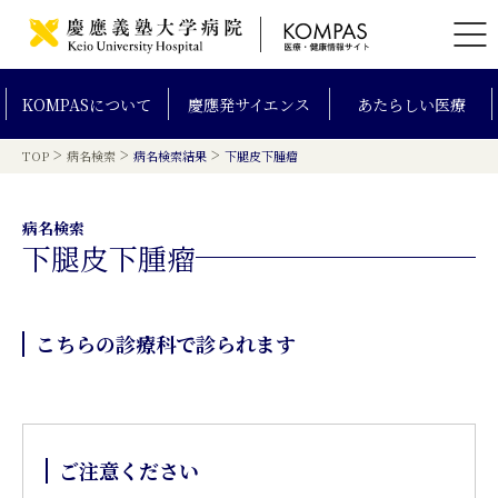
KOMPAS
について
慶應発
サイエンス
あたらしい
医療
>
>
>
TOP
病名検索
病名検索結果
下腿皮下腫瘤
病名検索
下腿皮下腫瘤
こちらの診療科で診られます
ご注意ください