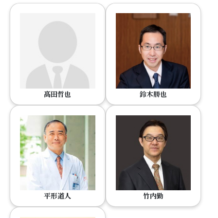
髙田哲也
鈴木勝也
平形道人
竹内勤