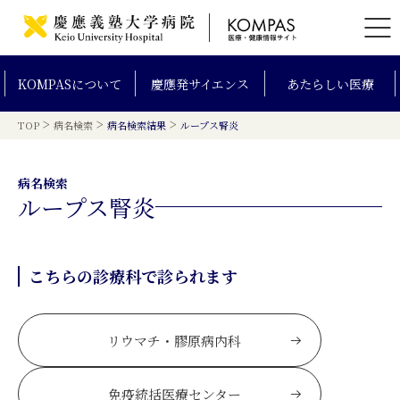
KOMPAS
について
慶應発
サイエンス
あたらしい
医療
>
>
>
TOP
病名検索
病名検索結果
ループス腎炎
病名検索
ループス腎炎
こちらの診療科で診られます
リウマチ・膠原病内科
免疫統括医療センター