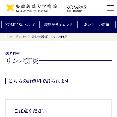
KOMPAS
について
慶應発
サイエンス
あたらしい
医療
>
>
>
TOP
病名検索
病名検索結果
リンパ節炎
病名検索
リンパ節炎
こちらの診療科で診られます
ご注意ください