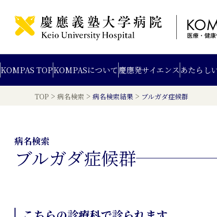
KOMPAS TOP
KOMPAS
について
慶應発
サイエンス
あたらし
>
>
>
TOP
病名検索
病名検索結果
ブルガダ症候群
病名検索
ブルガダ症候群
こちらの診療科で診られます