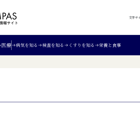
文字サ
い
医療
病気を知る
検査を知る
くすりを知る
栄養と食事