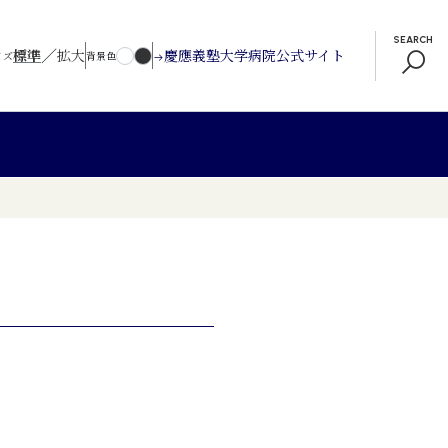
SEARCH
／
標準
拡大
慶應義塾大学病院公式サイト
イズ
背景色