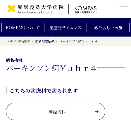
KOMPAS
について
慶應発
サイエンス
あたらしい
医療
>
>
>
TOP
病名検索
病名検索結果
パーキンソン病Ｙａｈｒ４
病名検索
パーキンソン病Ｙａｈｒ４
こちらの診療科で診られます
神経内科