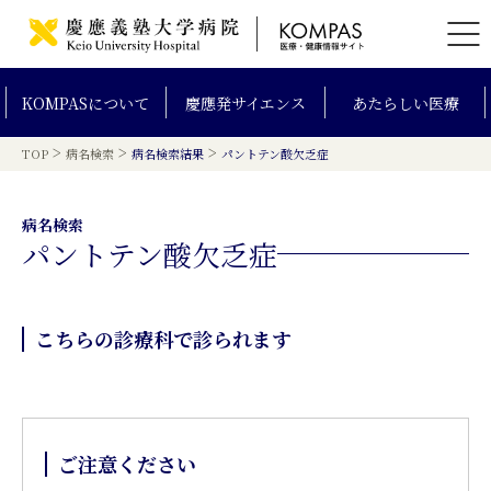
KOMPAS
について
慶應発
サイエンス
あたらしい
医療
>
>
>
TOP
病名検索
病名検索結果
パントテン酸欠乏症
病名検索
パントテン酸欠乏症
こちらの診療科で診られます
ご注意ください