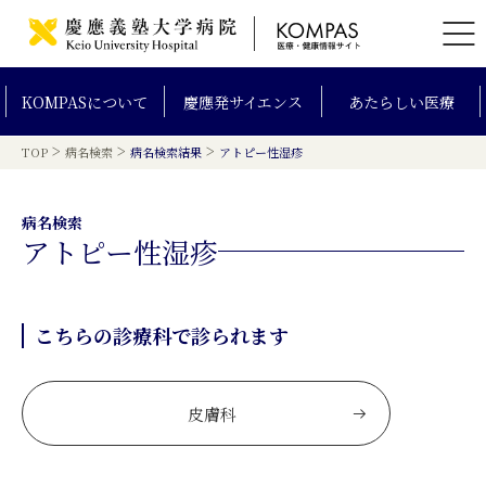
KOMPAS
について
慶應発
サイエンス
あたらしい
医療
>
>
>
TOP
病名検索
病名検索結果
アトピー性湿疹
病名検索
アトピー性湿疹
こちらの診療科で診られます
皮膚科