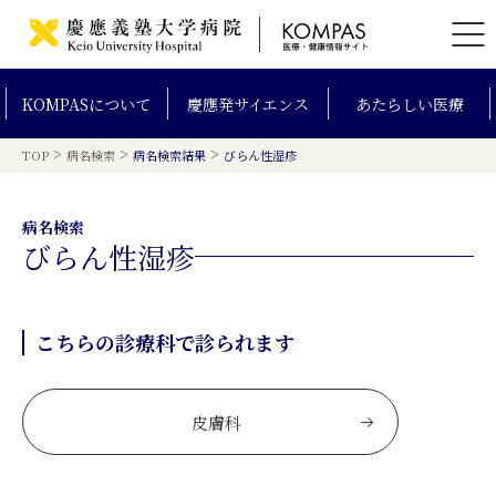
KOMPAS
について
慶應発
サイエンス
あたらしい
医療
>
>
>
TOP
病名検索
病名検索結果
びらん性湿疹
病名検索
びらん性湿疹
こちらの診療科で診られます
皮膚科