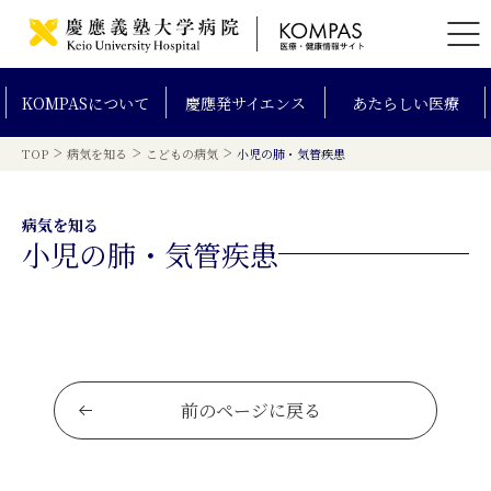
KOMPAS
について
慶應発
サイエンス
あたらしい
医療
>
>
>
TOP
病気を知る
こどもの病気
小児の肺・気管疾患
病気を知る
小児の肺・気管疾患
前のページに戻る