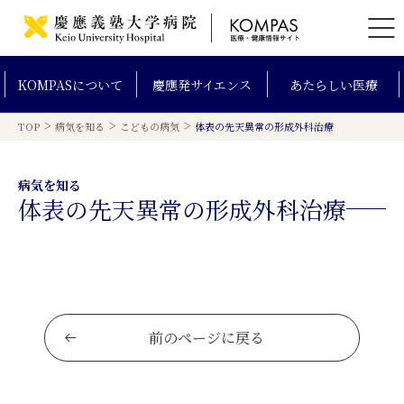
KOMPAS
について
慶應発
サイエンス
あたらしい
医療
>
>
>
TOP
病気を知る
こどもの病気
体表の先天異常の形成外科治療
病気を知る
体表の先天異常の形成外科治療
前のページに戻る