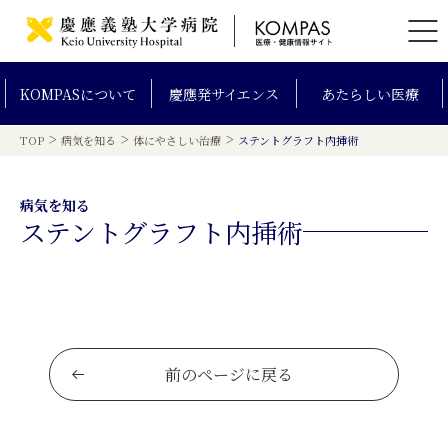
KOMPAS
について
慶應発
サイエンス
あたらしい
医療
>
>
>
TOP
病気を知る
体にやさしい治療
ステントグラフト内挿術
病気を知る
ステントグラフト内挿術
前のページに戻る