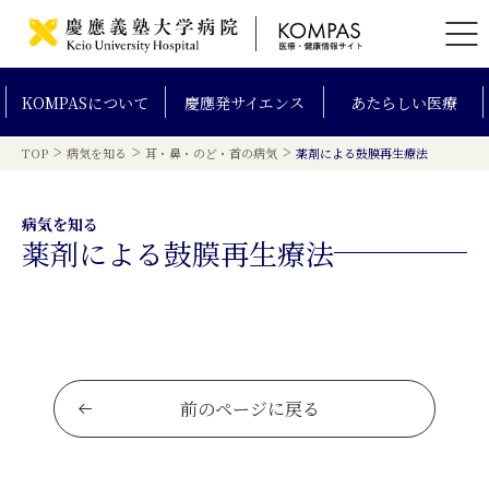
KOMPAS
について
慶應発
サイエンス
あたらしい
医療
>
>
>
TOP
病気を知る
耳・鼻・のど・首の病気
薬剤による鼓膜再生療法
病気を知る
薬剤による鼓膜再生療法
前のページに戻る