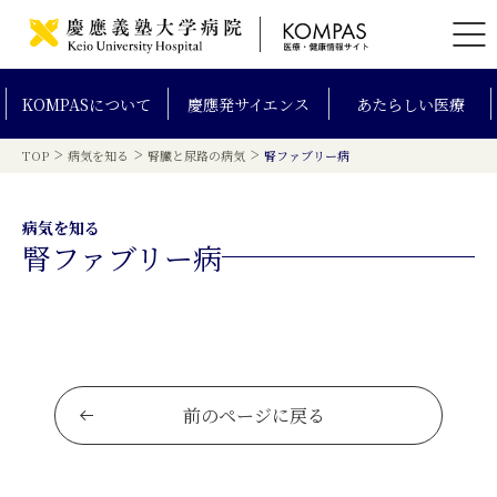
KOMPAS
について
慶應発
サイエンス
あたらしい
医療
>
>
>
TOP
病気を知る
腎臓と尿路の病気
腎ファブリー病
病気を知る
腎ファブリー病
前のページに戻る