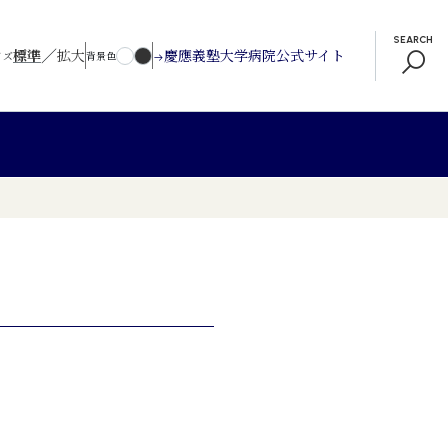
SEARCH
／
標準
拡大
慶應義塾大学病院公式サイト
イズ
背景色