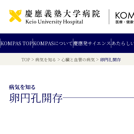
KOMPAS TOP
KOMPAS
について
慶應発
サイエンス
あたらし
>
>
>
TOP
病気を知る
心臓と血管の病気
卵円孔開存
病気を知る
卵円孔開存