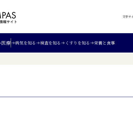
文字サ
い
医療
病気を知る
検査を知る
くすりを知る
栄養と食事