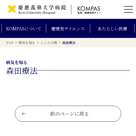
KOMPAS
について
慶應発
サイエンス
あたらしい
医療
>
>
>
TOP
病気を知る
こころの病
森田療法
病気を知る
森田療法
前のページに戻る