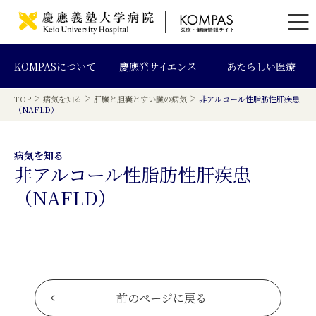
KOMPAS
について
慶應発
サイエンス
あたらしい
医療
>
>
>
TOP
病気を知る
肝臓と胆嚢とすい臓の病気
非アルコール性脂肪性肝疾患
（NAFLD）
病気を知る
非アルコール性脂肪性肝疾患
（NAFLD）
前のページに戻る