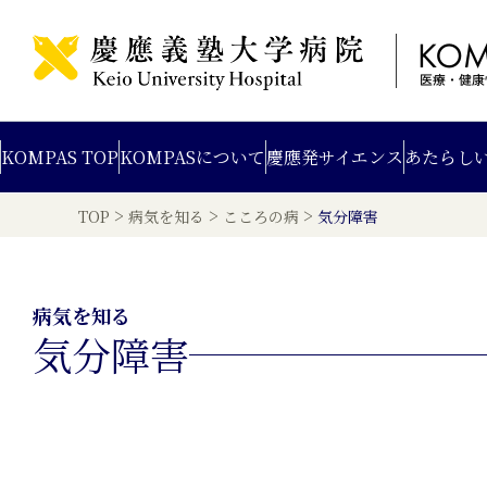
KOMPAS TOP
KOMPAS
について
慶應発
サイエンス
あたらし
>
>
>
TOP
病気を知る
こころの病
気分障害
病気を知る
気分障害