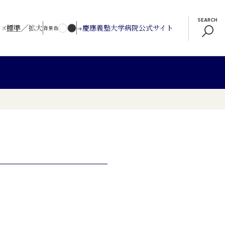
SEARCH
／
標準
拡大
慶應義塾大学病院公式サイト
イズ
背景色