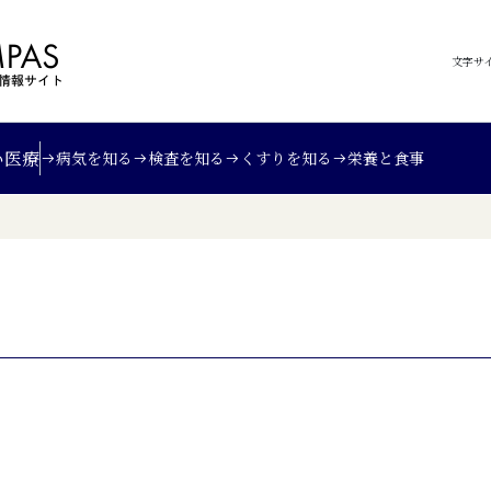
文字サ
い
医療
病気を知る
検査を知る
くすりを知る
栄養と食事