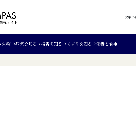
文字サ
い
医療
病気を知る
検査を知る
くすりを知る
栄養と食事