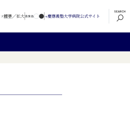
SEARCH
／
標準
拡大
慶應義塾大学病院公式サイト
イズ
背景色