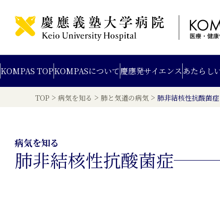
KOMPAS TOP
KOMPAS
について
慶應発
サイエンス
あたらし
>
>
>
TOP
病気を知る
肺と気道の病気
肺非結核性抗酸菌症
病気を知る
肺非結核性抗酸菌症