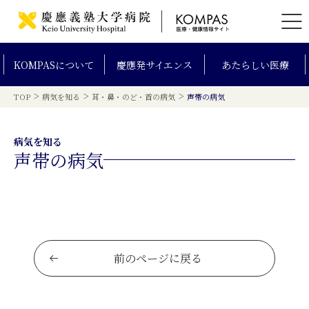
KOMPAS
について
慶應発
サイエンス
あたらしい
医療
>
>
>
TOP
病気を知る
耳・鼻・のど・首の病気
声帯の病気
病気を知る
声帯の病気
前のページに戻る