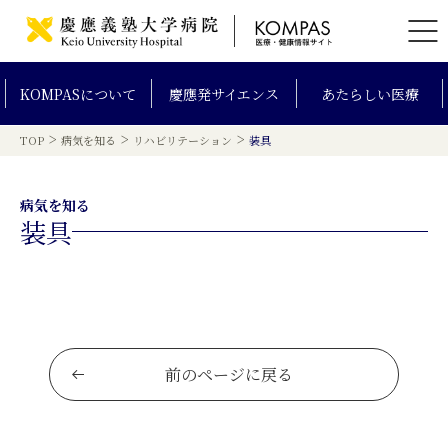
KOMPAS
について
慶應発
サイエンス
あたらしい
医療
>
>
>
TOP
病気を知る
リハビリテーション
装具
病気を知る
装具
前のページに戻る