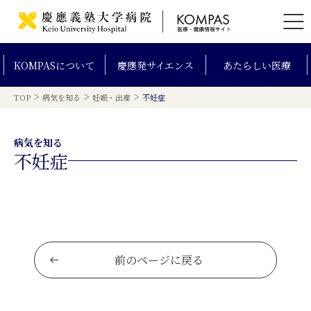
KOMPAS
について
慶應発
サイエンス
あたらしい
医療
>
>
>
TOP
病気を知る
妊娠・出産
不妊症
病気を知る
不妊症
前のページに戻る