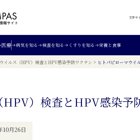
文字サ
い
医療
病気を知る
検査を知る
くすりを知る
栄養と食事
>
ウイルス（HPV）検査とHPV感染予防ワクチン
ヒトパピローマウイル
HPV）検査とHPV感染予
10月26日