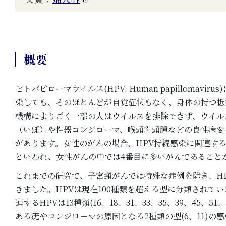
概要
ヒトパピローマウイルス(HPV: Human papillo
染しても、そのほとんどが自覚症状もなく、身体の持つ抵
機構によりごく一部の人はウイルスを排除できず、ウイル
（いぼ）や性器コンジローマ、喉頭乳頭腫などの良性病変
があります。女性のがんの場合、HPV持続感染に関連する
といわれ、女性がんの中では4番目に多いがんであること
これまでの研究で、子宮頸がんでは特殊な症例を除き、H
きました。HPVは現在100種類を超える型に分類され
連するHPVは13種類(16、18、31、33、35、39、4
ある疣やコンジローマの原因となる2種類の型(6、11)の