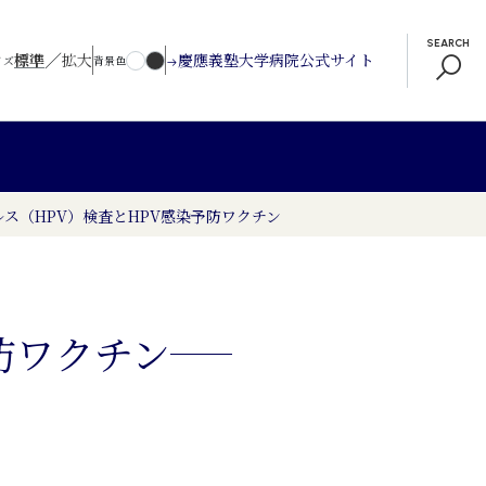
SEARCH
／
標準
拡大
慶應義塾大学病院公式サイト
イズ
背景色
ス（HPV）検査とHPV感染予防ワクチン
防ワクチン