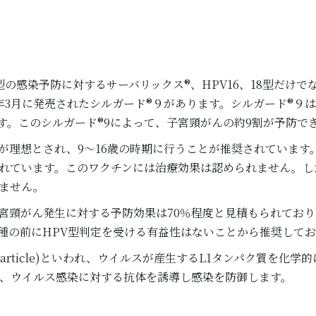
8型の感染予防に対するサーバリックス®、HPV16、18型だけ
1年3月に発売されたシルガード®９があります。シルガード®９は
予防します。このシルガード®9によって、子宮頸がんの約9割が予防
が理想とされ、9～16歳の時期に行うことが推奨されています
れています。このワクチンには治療効果は認められません。し
ません。
宮頸がん発生に対する予防効果は70％程度と見積もられており
種の前にHPV型判定を受ける有益性はないことから推奨して
ke particle)といわれ、ウイルスが産生するL1タンパク質を
で、ウイルス感染に対する抗体を誘導し感染を防御します。