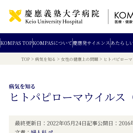
KOMPAS TOP
KOMPAS
について
慶應発
サイエンス
あたらし
>
>
>
TOP
病気を知る
女性の健康上の問題
ヒトパピローマ
病気を知る
ヒトパピローマウイルス（
最終更新日：2022年05月24日
記事公開日：2016年
文責：
婦人科