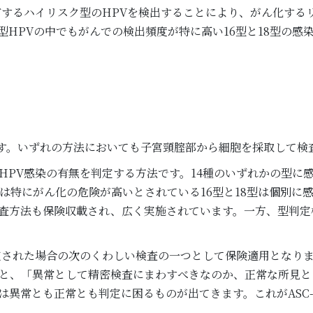
有するハイリスク型のHPVを検出することにより、がん化する
HPVの中でもがんでの検出頻度が特に高い16型と18型の感
ます。いずれの方法においても子宮頸腟部から細胞を採取して検
HPV感染の有無を判定する方法です。14種のいずれかの型に
は特にがん化の危険が高いとされている16型と18型は個別に
査方法も保険収載され、広く実施されています。一方、型判定
定された場合の次のくわしい検査の一つとして保険適用となります
と、「異常として精密検査にまわすべきなのか、正常な所見と
異常とも正常とも判定に困るものが出てきます。これがASC-