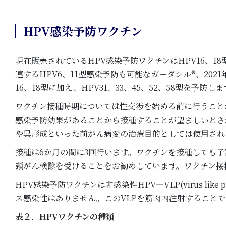
HPV感染予防ワクチン
現在販売されているHPV感染予防ワクチンはHPV16、1
連するHPV6、11型感染予防も可能なガーダシル®、202
16、18型に加え、HPV31、33、45、52、58型を
ワクチン接種時期については性交渉を始める前に行うこと
感染予防効果があることから接種することが望ましいとさ
や異形成といった前がん病変の治療目的としては使用され
接種は6か月の間に3回行います。ワクチンを接種しても子
頸がん検診を受けることをお勧めしています。ワクチン接
HPV感染予防ワクチンは非感染性HPV―VLP(virus li
ス感染性はありません。このVLPを筋肉内注射すること
表２．HPVワクチンの種類