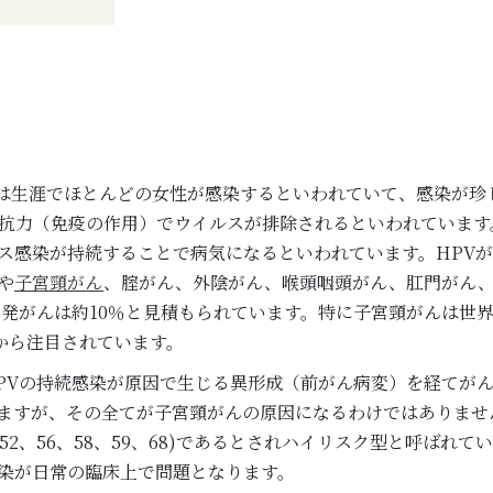
mavirus)は生涯でほとんどの女性が感染するといわれていて、感
抗力（免疫の作用）でウイルスが排除されるといわれています
ス感染が持続することで病気になるといわれています。HPV
や
子宮頸がん
、腟がん、外陰がん、喉頭咽頭がん、肛門がん
発がんは約10％と見積もられています。特に子宮頸がんは世界
から注目されています。
PVの持続感染が原因で生じる異形成（前がん病変）を経てが
ていますが、その全てが子宮頸がんの原因になるわけではありま
5、51、52、56、58、59、68)であるとされハイリスク型と呼ば
感染が日常の臨床上で問題となります。