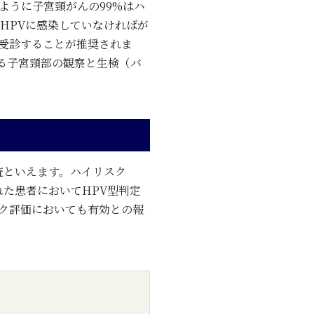
ように子宮頸がんの99%はハ
クHPVに感染していなければが
受診することが推奨されま
よる子宮頸部の観察と生検（バ
査といえます。ハイリスク
た患者においてHPV型判定
ク評価においても有効との報