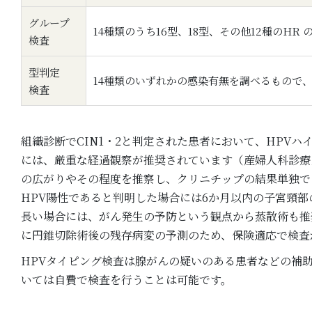
グループ
14種類のうち16型、18型、その他12種のHR
検査
型判定
14種類のいずれかの感染有無を調べるもので、
検査
組織診断でCIN1・2と判定された患者において、HPVハイリ
には、厳重な経過観察が推奨されています（産婦人科診療
の広がりやその程度を推察し、クリニチップの結果単独で
HPV陽性であると判明した場合には6か月以内の子宮頸部
長い場合には、がん発生の予防という観点から蒸散術も推奨
に円錐切除術後の残存病変の予測のため、保険適応で検査
HPVタイピング検査は腺がんの疑いのある患者などの補
いては自費で検査を行うことは可能です。