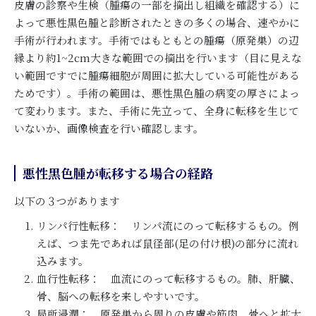
皮膚の診察や生検（腫瘍の一部を摘出し組織を確認する）に
よって悪性黒色腫と診断されたときの多くの場合、速やかに
手術が行われます。手術ではもともとの腫瘍（原発巣）の辺
縁より約1~2cm大きな範囲での摘出を行います（目に見えな
い範囲ですでに腫瘍細胞が周囲に拡大している可能性がある
ためです）。手術の範囲は、悪性黒色腫の病変の厚さによっ
て変わります。また、手術に先立って、全身に転移を生じて
いないか、画像検査を行い確認します。
悪性黒色腫が転移する場合の経路
以下の３つがあります
リンパ行性転移： リンパ流にのって転移するもの。例
えば、つま先であれば鼠径部(足の付け根)の部分に流れ
込みます。
血行性転移： 血流にのって転移するもの。肺、肝臓、
骨、脳への転移を来しやすいです。
局所浸潤： 原発巣から周りの皮膚や筋肉、骨へと拡大