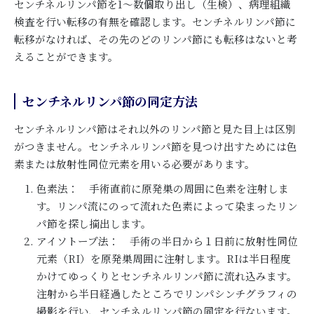
センチネルリンパ節を1～数個取り出し（生検）、病理組織
検査を行い転移の有無を確認します。センチネルリンパ節に
転移がなければ、その先のどのリンパ節にも転移はないと考
えることができます。
センチネルリンパ節の同定方法
センチネルリンパ節はそれ以外のリンパ節と見た目上は区別
がつきません。センチネルリンパ節を見つけ出すためには色
素または放射性同位元素を用いる必要があります。
色素法： 手術直前に原発巣の周囲に色素を注射しま
す。リンパ流にのって流れた色素によって染まったリン
パ節を探し摘出します。
アイソトープ法： 手術の半日から１日前に放射性同位
元素（RI）を原発巣周囲に注射します。RIは半日程度
かけてゆっくりとセンチネルリンパ節に流れ込みます。
注射から半日経過したところでリンパシンチグラフィの
撮影を行い、センチネルリンパ節の同定を行ないます。