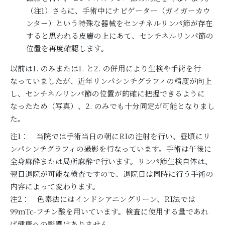
（注1）さらに、手術中にナビゲーター（ガイガーカウ
ンター）という特殊な器械をセンチネルリンパ節が存在
すると思われる皮膚の上にあて、センチネルリンパ節の
位置を再度確認します。
以前は1. のみまたは1. と2. の併用により生検や手術を行
なっていましたが、近年リンパシンチグラフィの精度が向上
し、センチネルリンパ節の位置が的確に把握できるように
なったため（写真）、2. のみでも十分同定が可能となりまし
た。
注1： 当院では手術当日の朝にRIの注射を行い、昼頃にリ
ンパシンチグラフィの撮影を行なっています。手術は午後に
全身麻酔または局所麻酔で行います。リンパ節生検自体は、
翌日退院が可能な検査ですので、退院日は同時に行う手術の
内容によって変わります。
注2： 色素法にはインドシアニングリーン、RI法では
99mTc-フチン酸を用いています。検査に使用する量であれ
ば健康への影響はありません。