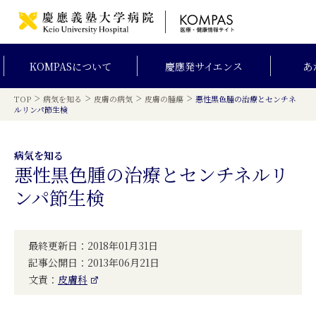
KOMPAS
について
慶應発
サイエンス
あ
>
>
>
>
TOP
病気を知る
皮膚の病気
皮膚の腫瘍
悪性黒色腫の治療とセンチネ
ルリンパ節生検
病気を知る
悪性黒色腫の治療とセンチネルリ
ンパ節生検
最終更新日：2018年01月31日
記事公開日：2013年06月21日
文責：
皮膚科