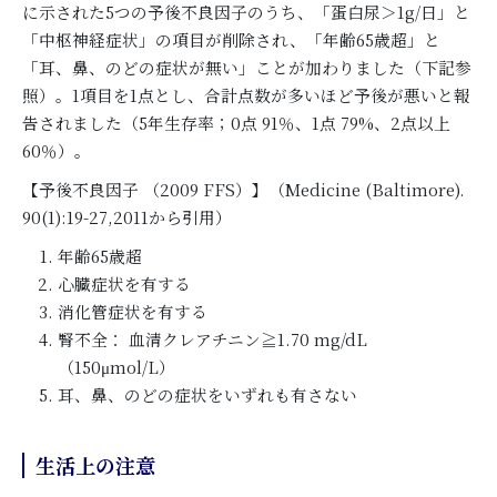
に示された5つの予後不良因子のうち、「蛋白尿＞1g/日」と
「中枢神経症状」の項目が削除され、「年齢65歳超」と
「耳、鼻、のどの症状が無い」ことが加わりました（下記参
照）。1項目を1点とし、合計点数が多いほど予後が悪いと報
告されました（5年生存率；0点 91％、1点 79%、2点以上
60％）。
【予後不良因子 （2009 FFS）】（Medicine (Baltimore).
90(1):19-27,2011から引用）
年齢65歳超
心臓症状を有する
消化管症状を有する
腎不全： 血清クレアチニン≧1.70 mg/dL
（150μmol/L）
耳、鼻、のどの症状をいずれも有さない
生活上の注意