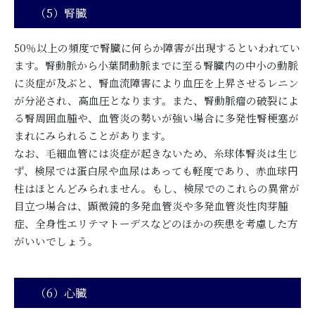
（5）腎臓
50％以上の頻度で腎臓に何らか障害が出現するといわれてい
ます。腎動脈から小葉間動脈までに至る腎臓内の中小の動脈
に炎症が及ぶと、腎血流障害により血圧を上昇させるレニン
が分泌され、高血圧となります。また、腎動脈瘤の破裂によ
る腎周囲血腫や、血管炎の勢いが強い場合に多発性腎梗塞が
まれにみられることがあります。
なお、毛細血管には炎症が起きないため、糸球体腎炎は生じ
ず、検尿では蛋白尿や血尿はあっても軽度であり、赤血球円
柱はほとんどみられません。もし、検尿でのこれらの異常が
目立つ場合は、顕微鏡的多発血管炎や多発血管炎性肉芽腫
症、全身性エリテマトーデスなどのほかの疾患を考慮した方
がいいでしょう。
（6）心臓