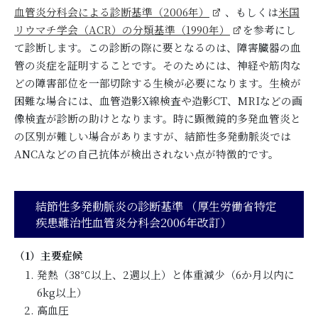
血管炎分科会による診断基準（2006年）
、もしくは
米国
リウマチ学会（ACR）の分類基準（1990年）
を参考にし
て診断します。この診断の際に要となるのは、障害臓器の血
管の炎症を証明することです。そのためには、神経や筋肉な
どの障害部位を一部切除する生検が必要になります。生検が
困難な場合には、血管造影X線検査や造影CT、MRIなどの画
像検査が診断の助けとなります。時に顕微鏡的多発血管炎と
の区別が難しい場合がありますが、結節性多発動脈炎では
ANCAなどの自己抗体が検出されない点が特徴的です。
結節性多発動脈炎の診断基準 （厚生労働省特定
疾患難治性血管炎分科会2006年改訂）
（1）主要症候
発熱（38℃以上、2週以上）と体重減少（6か月以内に
6kg以上）
高血圧