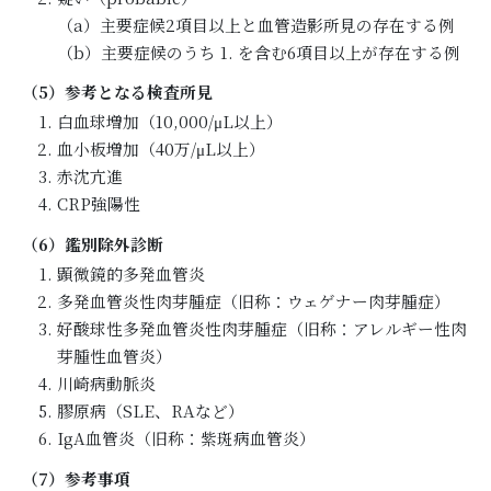
（a）主要症候2項目以上と血管造影所見の存在する例
（b）主要症候のうち 1. を含む6項目以上が存在する例
（5）参考となる検査所見
白血球増加（10,000/μL以上）
血小板増加（40万/μL以上）
赤沈亢進
CRP強陽性
（6）鑑別除外診断
顕微鏡的多発血管炎
多発血管炎性肉芽腫症（旧称：ウェゲナー肉芽腫症）
好酸球性多発血管炎性肉芽腫症（旧称：アレルギー性肉
芽腫性血管炎）
川崎病動脈炎
膠原病（SLE、RAなど）
IgA血管炎（旧称：紫斑病血管炎）
（7）参考事項