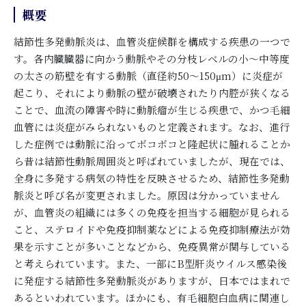
概要
結節性多発動脈炎は、血管炎症候群を構成する疾患の一つで
す。各内臓臓器に向かう動脈やその分枝レベルの小～中等度
の太さの筋壁を有する動脈（直径約50～150μm）に炎症が
起こり、それにより動脈の壁が破壊されたり内腔が狭くなる
ことで、血流の障害や時に動脈瘤が生じる疾患で、かつ毛細
血管には炎症がみられないものと定義されます。なお、進行
した症例では動脈に沿ってボコボコと隆起状に腫れることか
ら昔は結節性動脈周囲炎と呼ばれていましたが、現在では、
全身に多発する病気の特性を反映させるため、結節性多発動
脈炎と呼び名が変更されました。原因は分かっていません
が、血管炎の組織には多くの免疫を担当する細胞が見られる
こと、ステロイドや免疫抑制薬などによる免疫抑制療法が効
果を示すことが多いことなどから、免疫異常が関与している
と考えられています。また、一部にB型肝炎ウイルス感染後
に発症する結節性多発動脈炎がありますが、日本ではまれで
あるといわれています。ほかにも、有毛細胞白血病に関連し