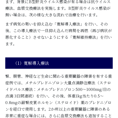
まず、背景にB型肝炎ウイルス感染が有る場合は抗ウイルス
療法、血漿交換療法を実施します。B型肝炎ウイルス感染が
無い場合は、次の様な大きな流れで治療を行います。
まず病気の勢いを抑え込む「寛解導入療法」を行い、その
後、この導入療法で一旦抑え込んだ病勢を再燃（再び病状が
悪化すること）させないようにする「寛解維持療法」を行い
ます。
（1）寛解導入療法
腎、腸管、神経など生命に関わる重要臓器の障害を有する重
症例では、メチルプレドニゾロン大量点滴静注療法（ステロ
イドパルス療法：メチルプレドニゾロン500～1000mg/日の
点滴 3日間連続）を行い、その後、体重1kg当たり0.5～
0.8mgの副腎皮質ホルモン（ステロイド）薬のプレドニゾロ
ンを経口で使用します。2か所以上の重要臓器に障害のある
非常に重症な場合には、さらに血漿交換療法も追加すること