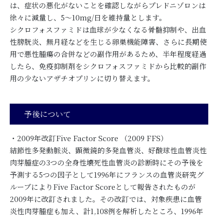
は、症状の悪化がないことを確認しながらプレドニゾロンは
徐々に減量し、5～10mg/日を維持量とします。
シクロフォスファミドは血球が少なくなる骨髄抑制や、出血
性膀胱炎、無月経などを生じる卵巣機能障害、さらに長期使
用で悪性腫瘍の合併などの副作用があるため、半年程度経過
したら、免疫抑制剤をシクロフォスファミドから比較的副作
用の少ないアザチオプリンに切り替えます。
予後について
・2009年改訂Five Factor Score （2009 FFS）
結節性多発動脈炎、顕微鏡的多発血管炎、好酸球性血管炎性
肉芽腫症の3つの全身性壊死性血管炎の診断時にその予後を
予測する5つの因子として1996年にフランスの血管炎研究グ
ループによりFive Factor Scoreとして報告されたものが
2009年に改訂されました。その改訂では、対象疾患に血管
炎性肉芽腫症も加え、計1,108例を解析したところ、1996年