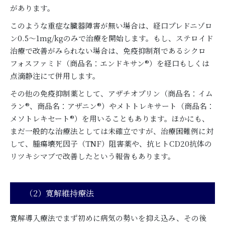
があります。
このような重症な臓器障害が無い場合は、経口プレドニゾロ
ン0.5～1mg/kgのみで治療を開始します。もし、ステロイド
治療で改善がみられない場合は、免疫抑制剤であるシクロ
フォスファミド（商品名：エンドキサン®）を経口もしくは
点滴静注にて併用します。
その他の免疫抑制薬として、アザチオプリン（商品名：イム
ラン®、商品名：アザニン®）やメトトレキサート（商品名：
メソトレキセート®）を用いることもあります。ほかにも、
まだ一般的な治療法としては未確立ですが、治療困難例に対
して、腫瘍壊死因子（TNF）阻害薬や、抗ヒトCD20抗体の
リツキシマブで改善したという報告もあります。
（2）寛解維持療法
寛解導入療法でまず初めに病気の勢いを抑え込み、その後