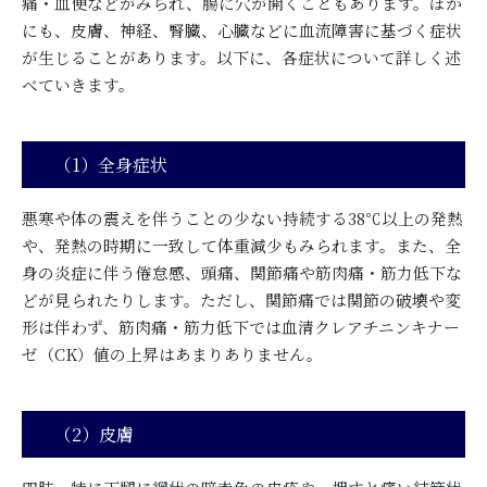
痛・血便などがみられ、腸に穴が開くこともあります。ほか
にも、皮膚、神経、腎臓、心臓などに血流障害に基づく症状
が生じることがあります。以下に、各症状について詳しく述
べていきます。
（1）全身症状
悪寒や体の震えを伴うことの少ない持続する38℃以上の発熱
や、発熱の時期に一致して体重減少もみられます。また、全
身の炎症に伴う倦怠感、頭痛、関節痛や筋肉痛・筋力低下な
どが見られたりします。ただし、関節痛では関節の破壊や変
形は伴わず、筋肉痛・筋力低下では血清クレアチニンキナー
ゼ（CK）値の上昇はあまりありません。
（2）皮膚