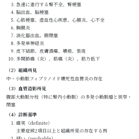
急速に進行する腎不全、腎梗塞
脳出血、脳梗塞
心筋梗塞、虚血性心疾患、心膜炎、心不全
胸膜炎
消化器出血。腸閉塞
多発単神経炎
皮下結節、皮膚潰瘍、壊疸、紫斑
多関節痛（炎）、筋痛（炎）、筋力低下
（2）組織所見
中・小動脈フィブリノイド壊死性血管炎の存在
（3）血管造影所見
腹部大動脈分枝（特に腎内小動脈）の多発小動脈瘤と狭窄・
閉塞
（4）診断基準
確実（definite）
主要症候2項目以上と組織所見の存在する例
疑い（probable）