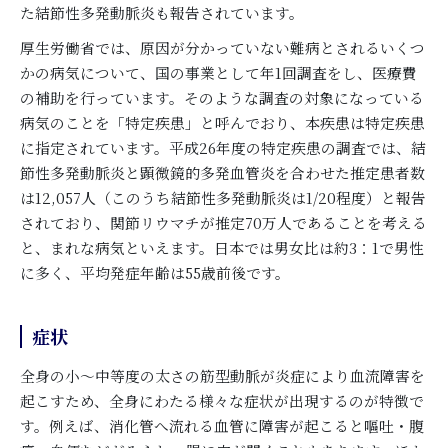
た結節性多発動脈炎も報告されています。
厚生労働省では、原因が分かっていない難病とされるいくつ
かの病気について、国の事業として年1回調査をし、医療費
の補助を行っています。そのような調査の対象になっている
病気のことを「特定疾患」と呼んでおり、本疾患は特定疾患
に指定されています。平成26年度の特定疾患の調査では、結
節性多発動脈炎と顕微鏡的多発血管炎を合わせた推定患者数
は12,057人（このうち結節性多発動脈炎は1/20程度）と報告
されており、関節リウマチが推定70万人であることを考える
と、まれな病気といえます。日本では男女比は約3：1で男性
に多く、平均発症年齢は55歳前後です。
症状
全身の小～中等度の太さの筋型動脈が炎症により血流障害を
起こすため、全身にわたる様々な症状が出現するのが特徴で
す。例えば、消化管へ流れる血管に障害が起こると嘔吐・腹