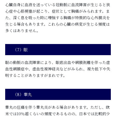
心臓自身に血液を送っている冠動脈に血流障害が生じると狭
心症や心筋梗塞が起こり、症状として胸痛がみられます。ま
た、深く息を吸った時に増強する胸痛が特徴的な心外膜炎を
生じる場合もあります。これらの心臓の病変が生じる頻度は
多くはありません。
（7）眼
眼の動脈の血流障害により、眼底出血や網膜剥離を伴った虚
血性網膜症や、虚血性視神経炎などがみられ、視力低下や失
明することがありますがまれです。
（8）睾丸
睾丸の圧痛を伴う睾丸炎がある場合があります。ただし、欧
米では10％超くらいの頻度であるものの、日本では比較的少