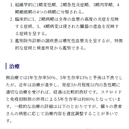
組織学的に1期変性期、2期急性炎症期、3期肉芽期、4
期瘢痕期の4つの病期に分類される。
臨床的に1、2期病期は全身の血管の高度の炎症を反映
する症候、3、4期病変は侵された臓器の虚血を反映す
る症候を呈する。
鑑別除外診断の諸疾患は壊死性血管炎を呈するが、特徴
的な症候と検査所見から鑑別できる。
治療
無治療では1年生存率50％、5年生存率13％と予後は不良でし
たが、近年は治療が進歩し、発症3か月程度以内の急性期に
適切な治療を受ければ、経過は比較的良好です。ステロイド
と免疫抑制剤の併用による5年生存率は約80％となっていま
す。一般的な治療の詳細は以下のとおりですが、個々の患者
さんの病態に応じて治療内容を適宜調整することが多いで
す。