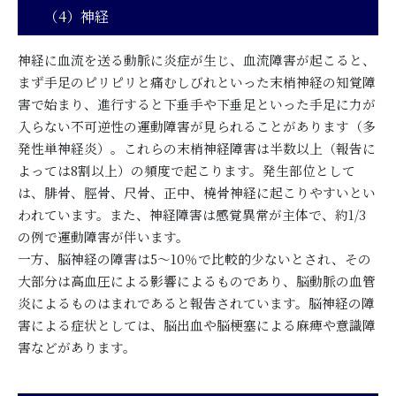
（4）神経
神経に血流を送る動脈に炎症が生じ、血流障害が起こると、
まず手足のピリピリと痛むしびれといった末梢神経の知覚障
害で始まり、進行すると下垂手や下垂足といった手足に力が
入らない不可逆性の運動障害が見られることがあります（多
発性単神経炎）。これらの末梢神経障害は半数以上（報告に
よっては8割以上）の頻度で起こります。発生部位として
は、腓骨、脛骨、尺骨、正中、橈骨神経に起こりやすいとい
われています。また、神経障害は感覚異常が主体で、約1/3
の例で運動障害が伴います。
一方、脳神経の障害は5～10％で比較的少ないとされ、その
大部分は高血圧による影響によるものであり、脳動脈の血管
炎によるものはまれであると報告されています。脳神経の障
害による症状としては、脳出血や脳梗塞による麻痺や意識障
害などがあります。