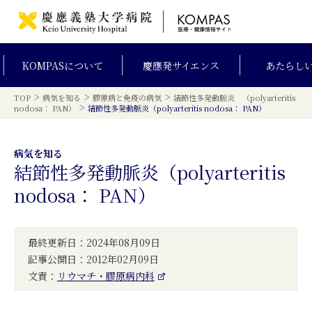
KOMPAS
について
慶應発
サイエンス
あたらし
>
>
>
TOP
病気を知る
膠原病と免疫の病気
結節性多発動脈炎 （polyarteritis
>
nodosa： PAN）
結節性多発動脈炎（polyarteritis nodosa： PAN）
病気を知る
結節性多発動脈炎（polyarteritis
nodosa： PAN）
最終更新日：2024年08月09日
記事公開日：2012年02月09日
文責：
リウマチ・膠原病内科