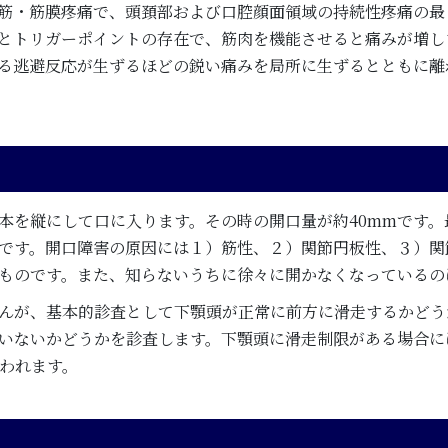
筋・筋膜疼痛で、頭頚部および口腔顔面領域の持続性疼痛の最
とトリガーポイントの存在で、筋肉を機能させると痛みが増し
る逃避反応が生ずるほどの鋭い痛みを局所に生ずるとともに離
本を縦にして口に入ります。その時の開口量が約40mmです。
です。開口障害の原因には１）筋性、２）関節円板性、３）関
ものです。また、知らないうちに徐々に開かなくなっているの
んが、基本的診査として下顎頭が正常に前方に滑走するかどう
いないかどうかを診査します。下顎頭に滑走制限がある場合に
われます。