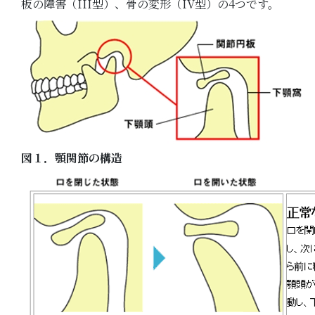
板の障害（III型）、骨の変形（IV型）の4つです。
図１．顎関節の構造