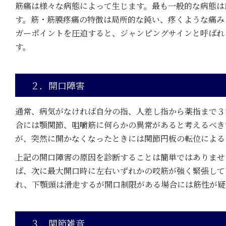
筋痛は様々な病態によって生じます。最も一般的な病態は
す。筋・筋膜疼痛の特徴は局所的な鈍い、疼くような痛み
ガーポイントを圧迫すると、ジャンピングサインと呼ばれ
す。
２．開口障害
通常、病気がなければ自分の指、人差し指から薬指まで３
合には顎関節、咀嚼筋に何らかの異常があると考えるべき
が、突然に開かなくなったときには関節円板の転位による
上記の開口障害の原因を診断することは簡単ではありませ
ば、次に最大開口時に左右いずれかの咬筋が強く緊張して
れ、下顎頭は滑走するが開口制限がある場合には筋性が疑
３．関節雑音