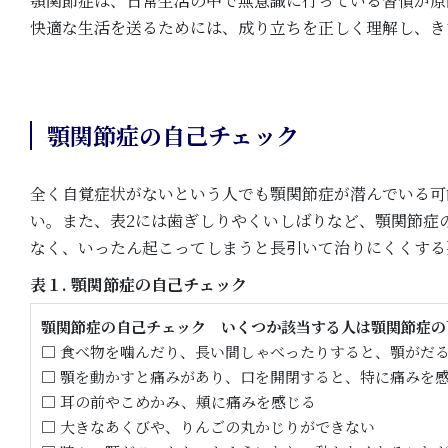
顎関節症は、日常生活の中で無意識に行っている習慣が原
快適な生活を送るためには、成り立ちを正しく理解し、き
顎関節症の自己チェック
全く自覚症状がないという人でも顎関節症が潜んでいる可
い。また、表2には歯ぎしりやくいしばりなど、顎関節症
なく、いったん起こってしまうと長引いて治りにくくする
表１. 顎関節症の自己チェック
顎関節症の自己チェック いくつか該当する人は顎関節症の
□ 食べ物を噛んだり、長い間しゃべったりすると、顎がだ
□ 顎を動かすと痛みがあり、口を開閉すると、特に痛みを
□ 耳の前やこめかみ、頬に痛みを感じる
□ 大きなあくびや、りんごの丸かじりができない