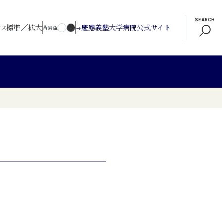
SEARCH
／
標準
拡大
慶應義塾大学病院公式サイト
イズ
背景色