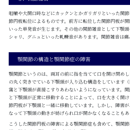
咀嚼や大開口時などにカックンとかガリガリといった関節
節円板転位によるものです。前方に転位した関節円板が開
いった単発音が生じます。その他の関節雑音として下顎頭
シャリ、グニュといった軋轢音があります。関節雑音は痛
顎関節の構造と顎関節症の障害
顎関節というのは、両耳の前に指を当てて口を開け閉めし
の丸く突きでている下顎頭が入り込む構造をしています（
窩と下顎頭が直接こすりあわないようになっています。関
と下顎頭が正常に移動することによって、口を大きく開け
節円板が下顎頭と一緒に移動しています。しかし、障害が
なって下顎頭の動きが妨げられ口が開かなくなることもあ
こうした関節円板の障害による顎関節症も含めて、顎関節