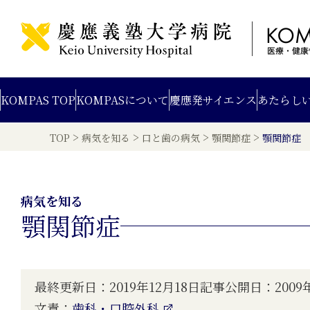
KOMPAS TOP
KOMPAS
について
慶應発
サイエンス
あたらし
>
>
>
>
TOP
病気を知る
口と歯の病気
顎関節症
顎関節症
病気を知る
顎関節症
最終更新日：2019年12月18日
記事公開日：2009年
文責：
歯科・口腔外科