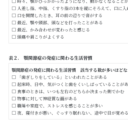
□ 時々、顎がひっかかったようになり、動かなくなること
□ 人差し指、中指、くすり指の3本を縦にそろえて、口に入
□ 口を開閉したとき、耳の前の辺りで音がする
□ 最近、顎や頸部、頭などを打ったことがある
□ 最近、かみ合わせが変わったと感じる
□ 頭痛や肩こりがよくする
表２. 顎関節症の発症に関わる生活習慣
顎関節症の発症に関わる生活習慣 該当する数が多いほどな
□ 「歯ぎしりをしている」といわれたことがある
□ 起床時、日中、気がつくと歯をくいしばっていることが
□ 食事のときは、いつも左右のどちらか決まった側でかむ
□ 物事に対して神経質な面がある
□ 職場や家庭で、ストレスを感じることが多い
□ 夜、寝付きが悪い、ぐっすり眠れない、途中で目が覚め