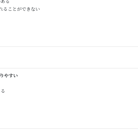
がある
れることができない
りやすい
ある
る