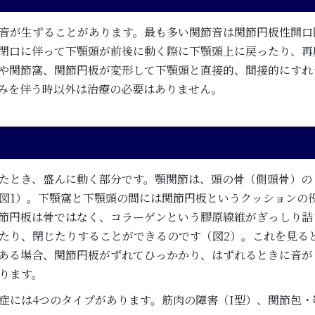
音が生ずることがあります。最も多い関節音は関節円板性開口
閉口に伴って下顎頭が前後に動く際に下顎頭上に戻ったり、再
や関節窩、関節円板が変形して下顎頭と直接的、間接的にすれ
みを伴う時以外は治療の必要はありません。
たとき、盛んに動く部分です。顎関節は、頭の骨（側頭骨）の
図1）。下顎窩と下顎頭の間には関節円板というクッションの
節円板は骨ではなく、コラーゲンという膠原線維がぎっしり詰
たり、閉じたりすることができるのです（図2）。これを見る
ある場合、関節円板がずれてひっかかり、はずれるときに音が
ります。
症には4つのタイプがあります。筋肉の障害（I型）、関節包・