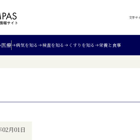
文字サ
い
医療
病気を知る
検査を知る
くすりを知る
栄養と食事
02月01日