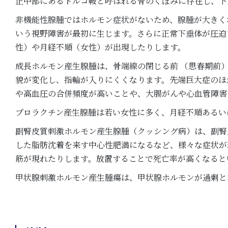
正中部にあるトルコ鞍と呼ばれる骨のくぼみに存在し、下
非機能性腺腫ではホルモン症状がないため、腺腫が大きく
いう視野障害が最初に生じます。さらに正常下垂体が圧迫
性）や月経不順（女性）が出現したりします。
成長ホルモン産生腺腫は、骨端線の閉じる前 （思春期前
貌が変化し、指輪が入りにくくなります。先端巨大症のほ
や高血圧の合併頻度が高いことや、大腸がんや心血管障害
プロラクチン産生腺腫は若い女性に多く、月経不順あるい
副腎皮質刺激ホルモン産生腺腫（クッシング病）は、副腎
した脂肪沈着を来す中心性肥満になるなど、様々な症状が
筋が現れたりします。放置することで死亡率が高くなると
甲状腺刺激ホルモン産生腫瘍は、甲状腺ホルモンが過剰と