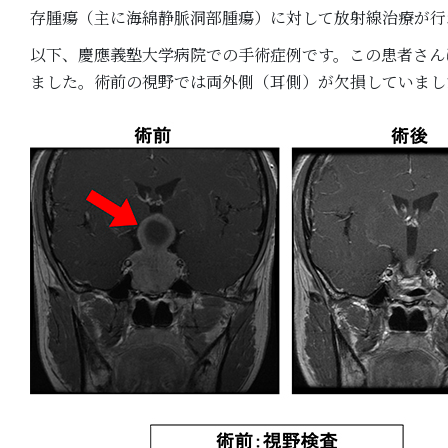
存腫瘍（主に海綿静脈洞部腫瘍）に対して放射線治療が行
以下、慶應義塾大学病院での手術症例です。この患者さん
ました。術前の視野では両外側（耳側）が欠損していまし