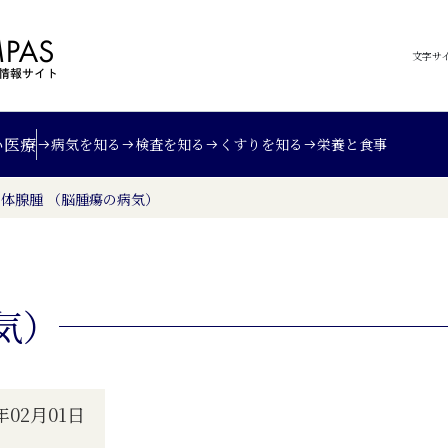
文字サ
い
医療
病気を知る
検査を知る
くすりを知る
栄養と食事
体腺腫 （脳腫瘍の病気）
気）
02月01日