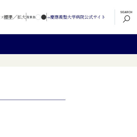
SEARCH
／
標準
拡大
慶應義塾大学病院公式サイト
イズ
背景色