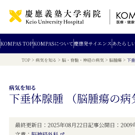
KOMPAS TOP
KOMPAS
について
慶應発
サイエンス
あたらし
>
>
>
>
TOP
病気を知る
脳・脊髄・神経の病気
脳腫瘍
下垂
病気を知る
下垂体腺腫 （脳腫瘍の病
最終更新日：2025年08月22日
記事公開日：2009年
文責：
脳神経外科