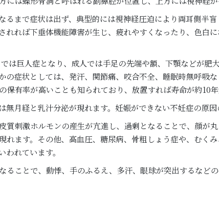
方には蝶形骨洞と呼ばれる副鼻腔が位置し、上方には視神経が
なるまで症状は出ず、典型的には視神経圧迫により両耳側半盲
されれば下垂体機能障害が生じ、疲れやすくなったり、色白に
）では巨人症となり、成人では手足の先端や額、下顎などが肥
かの症状としては、発汗、関節痛、咬合不全、睡眠時無呼吸な
の保有率が高いことも知られており、放置すれば寿命が約10
は無月経と乳汁分泌が現れます。妊娠ができない不妊症の原因
皮質刺激ホルモンの産生が亢進し、過剰となることで、顔が丸
現れます。その他、高血圧、糖尿病、骨粗しょう症や、むくみ
いわれています。
なることで、動悸、手のふるえ、多汗、眼球が突出するなどの